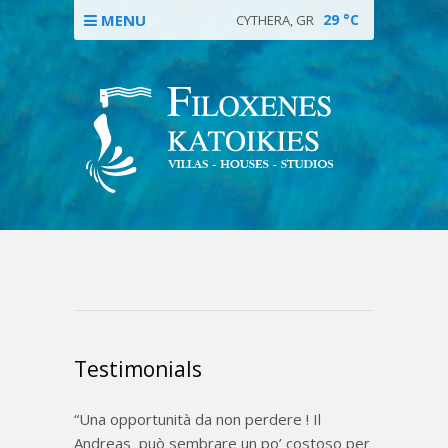
MENU
29
°C
CYTHERA, GR
Testimonials
Una opportunità da non perdere ! Il
Andreas può sembrare un po’ costoso per