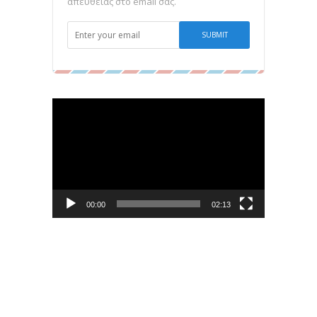
απευθείας στο email σας.
Πρόγραμμα
Αναπαραγωγής
Βίντεο
00:00
02:13