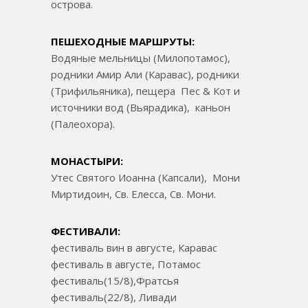
острова.
ПЕШЕХОДНЫЕ МАРШРУТЫ:
Водяные мельницы (Милопотамос),
родники Амир Али (Каравас), родники
(Трифильяника), пещера Пес & Кот и
источники вод (Вьярадика), каньон
(Палеохора).
МОНАСТЫРИ:
Утес Святого Иоанна (Капсали), Мони
Миртидоин, Св. Елесса, Св. Мони.
ФЕСТИВАЛИ:
фестиваль вин в августе, Каравас
фестиваль в августе, Потамос
фестиваль(15/8),Фратсья
фестиваль(22/8), Ливади