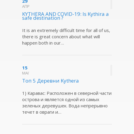
29
ΑΠΡ
KYTHERA AND COVID-19: Is Kythira a
safe destination ?
It is an extremely difficult time for all of us,
there is great concern about what will
happen both in our…
15
ΜΑΪ
Топ 5 Деревни Kythera
1) Каравас: Расположен в северной части
острова и является одной из самых
зеленых деревушек. Вода непрерывно
течет в овраги и…