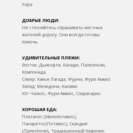
Хора
ДОБРЫЕ ЛЮДИ:
Не стесняйтесь спрашивать местных
жителей дорогу. Они всегда готовы
помочь.
УДИВИТЕЛЬНЫЕ ПЛЯЖИ:
Восток: Дьякофти, Калади, Палеополи,
Компонада
Север: Какья Лагада, Фурни, Фури Аммос
Запад: Мелидони, Калами
Юг: Чалкос, Фури Аммос, Спарагарио
ХОРОШАЯ ЕДА:
Платанос (Милопотамос),
Панаретос(Потамос), Скандия
(Палеополи), Традиционный Кафенио