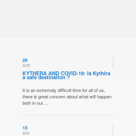
29
ΑΠΡ
KYTHERA AND COVID-19: Is Kythira
a safe destination ?
It is an extremely difficult time for all of us,
there is great concern about what will happen
both in our…
15
ΜΑΪ