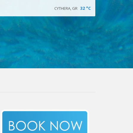
32
°C
CYTHERA, GR