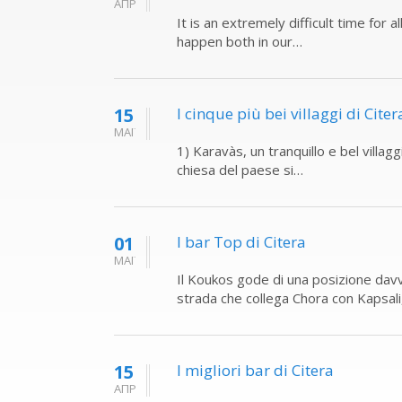
ΑΠΡ
It is an extremely difficult time for a
happen both in our…
15
I cinque più bei villaggi di Citer
ΜΑΪ
1) Karavàs, un tranquillo e bel villaggi
chiesa del paese si…
01
I bar Top di Citera
ΜΑΪ
Il Koukos gode di una posizione davver
strada che collega Chora con Kapsal
15
I migliori bar di Citera
ΑΠΡ