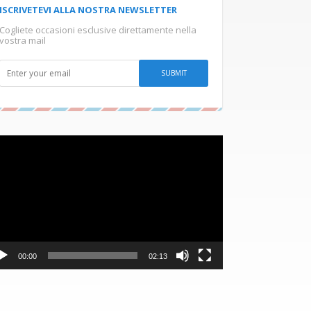
ISCRIVETEVI ALLA NOSTRA NEWSLETTER
Cogliete occasioni esclusive direttamente nella
vostra mail
Video
Player
00:00
02:13