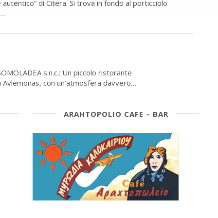
autentico” di Citera. Si trova in fondo al porticciolo
e…
a PSOMOLÀDEA s.n.c.: Un piccolo ristorante
 di Avlemonas, con un’atmosfera davvero…
ARAHTOPOLIO CAFE – BAR