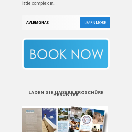
little complex in…
AVLEMONAS
LEARN MORE
LADEN SIE UNSERE BROSCHÜRE
HERUNTER