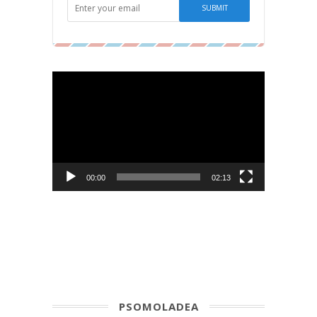
Video-
Player
00:00
02:13
PSOMOLADEA