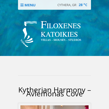
MENU
28
°C
CYTHERA, GR
Kytherian Harmony –
Avlemonas Cove